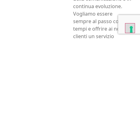
continua evoluzione.
Vogliamo essere
sempre al passo con i
tempi e offrire ai nostri
clienti un servizio
impeccabile, che inizia da
un’esperienza online di
alto livello.
Visita il nuovo sito e
scopri tutte le novità. E
non esitare a contattarci
per qualsiasi
domanda o richiesta.
Nome e Cognome