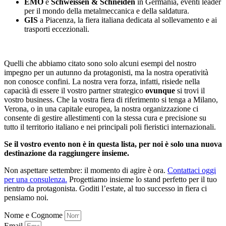
EMO
e
Schweissen & Schneiden
in Germania, eventi leader
per il mondo della metalmeccanica e della saldatura.
GIS
a Piacenza, la fiera italiana dedicata al sollevamento e ai
trasporti eccezionali.
Quelli che abbiamo citato sono solo alcuni esempi del nostro
impegno per un autunno da protagonisti, ma la nostra operatività
non conosce confini. La nostra vera forza, infatti, risiede nella
capacità di essere il vostro partner strategico
ovunque
si trovi il
vostro business. Che la vostra fiera di riferimento si tenga a Milano,
Verona, o in una capitale europea, la nostra organizzazione ci
consente di gestire allestimenti con la stessa cura e precisione su
tutto il territorio italiano e nei principali poli fieristici internazionali.
Se il vostro evento non è in questa lista, per noi è solo una nuova
destinazione da raggiungere insieme.
Non aspettare settembre: il momento di agire è ora.
Contattaci oggi
per una consulenza.
Progettiamo insieme lo stand perfetto per il tuo
rientro da protagonista. Goditi l’estate, al tuo successo in fiera ci
pensiamo noi.
Nome e Cognome
Email