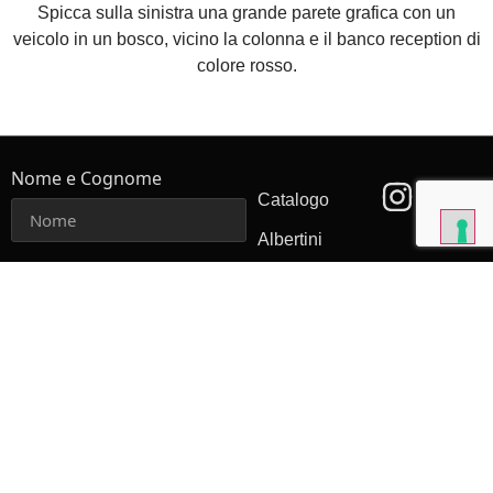
Nome e Cognome
Catalogo
Albertini
Contact
Email
Blog
Exhibition
Solutions
Come possiamo aiutarti?
Showroom
Furnitures
via Molini