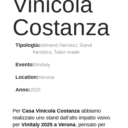
Vinicola
Costanza
Allestimenti Fieristici
,
Stand
Tipologia:
fieristico
,
Tailor made
Vinitaly
Evento:
Verona
Location:
2025
Anno:
Per
Casa Vinicola Costanza
abbiamo
realizzato uno stand dall’alto impatto visivo
per
Vinitaly 2025 a Verona
, pensato per