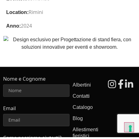
Rimini
Location:
2024
Anno:
Nome e Cognome
Albertini
Contatti
Catalogo
Email
Blog
Allestimenti
fieristici
Come possiamo aiutarti?