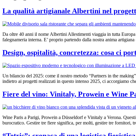
La qualità artigianale Albertini nel proge
Da oltre 40 anni il nome Albertini Allestimenti viaggia in tutta Europa 
falegnameria interna. E’ proprio partendo dalla nostra anima artigiana
Design, ospitalità, concretezza: cosa ci po
Un bilancio del 2025: come il nostro metodo “Partners in the making” ha
indietro ai progetti realizzati in questo intenso 2025, ci accorgiamo c
Fiere del vino: Vinitaly, Prowein e Wine Pa
Wine Paris a Parigi, Prowein a Düsseldorf e Vinitaly a Verona. Questi 
burocratico. Gestire tre fiere significa, per molti, gestire tre fornitori, 
“Tetris”: cronaca di una logistica fieristica