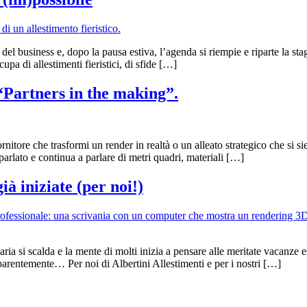
business e, dopo la pausa estiva, l’agenda si riempie e riparte la stagio
pa di allestimenti fieristici, di sfide […]
 “Partners in the making”.
rnitore che trasformi un render in realtà o un alleato strategico che si sie
parlato e continua a parlare di metri quadri, materiali […]
ià iniziate (per noi!)
ia si scalda e la mente di molti inizia a pensare alle meritate vacanze es
parentemente… Per noi di Albertini Allestimenti e per i nostri […]